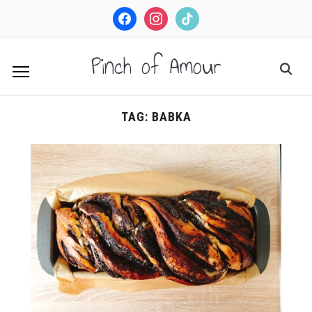
facebook
instagram
tiktok
Pinch of Amour
TAG:
BABKA