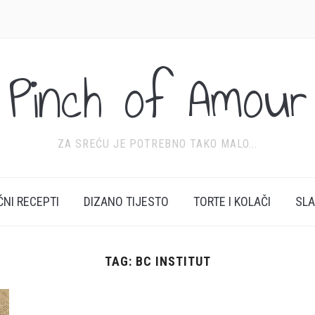
Pinch of Amour
ZA SREĆU JE POTREBNO TAKO MALO...
ĆNI RECEPTI
DIZANO TIJESTO
TORTE I KOLAČI
SL
TAG:
BC INSTITUT