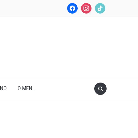
facebook
instagram
tiktok
ANO
O MENI…