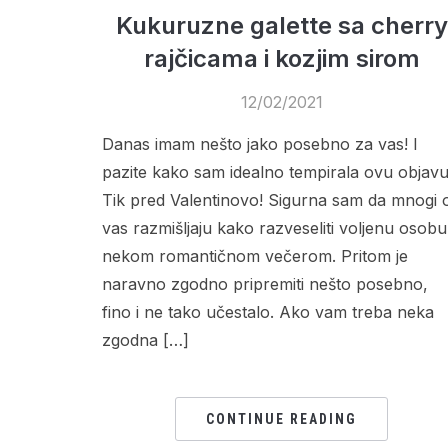
Kukuruzne galette sa cherry
rajčicama i kozjim sirom
12/02/2021
Danas imam nešto jako posebno za vas! I
pazite kako sam idealno tempirala ovu objavu
Tik pred Valentinovo! Sigurna sam da mnogi 
vas razmišljaju kako razveseliti voljenu osobu
nekom romantičnom večerom. Pritom je
naravno zgodno pripremiti nešto posebno,
fino i ne tako učestalo. Ako vam treba neka
zgodna […]
CONTINUE READING