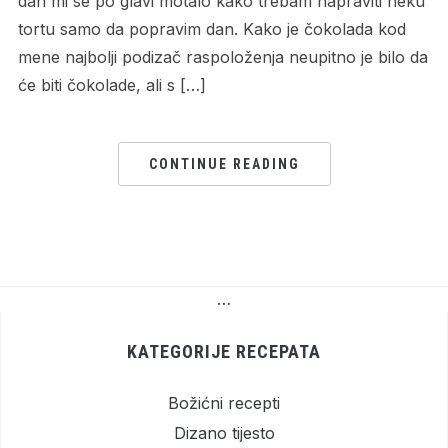
dan mi se po glavi motalo kako trebam napraviti neku
tortu samo da popravim dan. Kako je čokolada kod
mene najbolji podizač raspoloženja neupitno je bilo da
će biti čokolade, ali s […]
CONTINUE READING
…
KATEGORIJE RECEPATA
Božićni recepti
Dizano tijesto