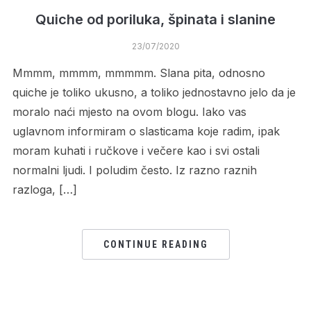
Quiche od poriluka, špinata i slanine
23/07/2020
Mmmm, mmmm, mmmmm. Slana pita, odnosno
quiche je toliko ukusno, a toliko jednostavno jelo da je
moralo naći mjesto na ovom blogu. Iako vas
uglavnom informiram o slasticama koje radim, ipak
moram kuhati i ručkove i večere kao i svi ostali
normalni ljudi. I poludim često. Iz razno raznih
razloga, […]
CONTINUE READING