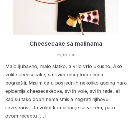
Cheesecake sa malinama
29/12/2018
Malo ljubavno, malo slatko, a vrlo vrlo ukusno. Ako
volite cheesecake, sa ovim receptom nećete
pogriješiti. Mislim da u posljednjih nekoliko godina hara
epidemija cheesecakeova, svi ih vole, svi ih rade, ali
kad su tako dobri nema smisla negirati njihovu
savršenost. Ja volim kombinacije sa voćem, pa u
ovom receptu […]