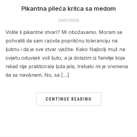
Pikantna pileća krilca sa medom
23/07/2020
Volite li pikantne stvari? Mi obožavamo. Moram se
pohvaliti da sam razvila popriličnu toleranciju na
ljutinu i da je sve stvar vježbe. Kako Najbolji muž na
svijetu oduvijek voli ljuto, a ja dolazim iz familije koja
nikad nije prakticirala ljuta jela, trebalo mi je vremena
da se naviknem. No, sa […]
CONTINUE READING