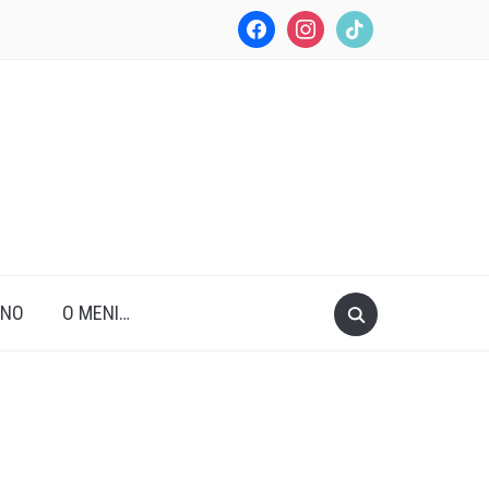
facebook
instagram
tiktok
ANO
O MENI…