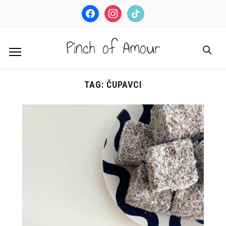
facebook
instagram
tiktok
Pinch of Amour
TAG:
ČUPAVCI