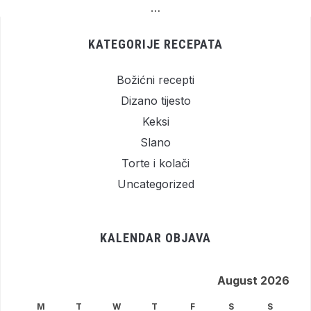
…
KATEGORIJE RECEPATA
Božićni recepti
Dizano tijesto
Keksi
Slano
Torte i kolači
Uncategorized
KALENDAR OBJAVA
August 2026
M
T
W
T
F
S
S