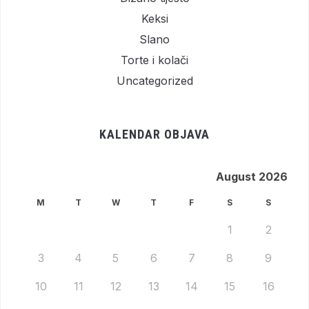
Keksi
Slano
Torte i kolači
Uncategorized
KALENDAR OBJAVA
August 2026
M
T
W
T
F
S
S
1
2
3
4
5
6
7
8
9
10
11
12
13
14
15
16