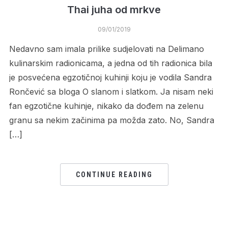
Thai juha od mrkve
09/01/2019
Nedavno sam imala prilike sudjelovati na Delimano
kulinarskim radionicama, a jedna od tih radionica bila
je posvećena egzotičnoj kuhinji koju je vodila Sandra
Rončević sa bloga O slanom i slatkom. Ja nisam neki
fan egzotične kuhinje, nikako da dođem na zelenu
granu sa nekim začinima pa možda zato. No, Sandra
[…]
CONTINUE READING