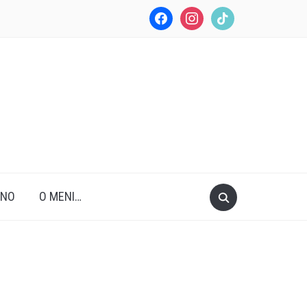
facebook
instagram
tiktok
ANO
O MENI…