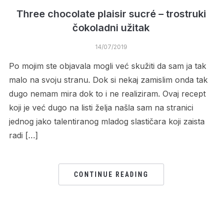
Three chocolate plaisir sucré – trostruki
čokoladni užitak
14/07/2019
Po mojim ste objavala mogli već skužiti da sam ja tak
malo na svoju stranu. Dok si nekaj zamislim onda tak
dugo nemam mira dok to i ne realiziram. Ovaj recept
koji je već dugo na listi želja našla sam na stranici
jednog jako talentiranog mladog slastičara koji zaista
radi […]
CONTINUE READING