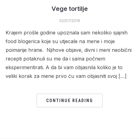
Vege tortilje
02/07/2019
Krajem prošle godine upoznala sam nekoliko sjajnih
food blogerica koje su utjecale na mene i moje
poimanje hrane. Njihove objave, divni i meni neobični
recepti potaknuli su me da i sama počnem
eksperimentirati. A da bi vam objasnila koliko je to
veliki korak za mene prvo ću vam objasniti svoj […]
CONTINUE READING