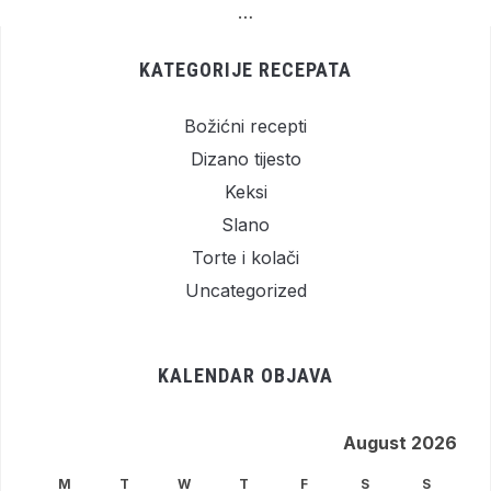
…
KATEGORIJE RECEPATA
Božićni recepti
Dizano tijesto
Keksi
Slano
Torte i kolači
Uncategorized
KALENDAR OBJAVA
August 2026
M
T
W
T
F
S
S