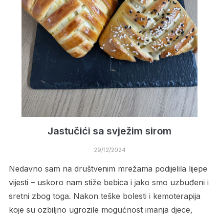
Jastučići sa svježim sirom
29/12/2024
Nedavno sam na društvenim mrežama podijelila lijepe
vijesti – uskoro nam stiže bebica i jako smo uzbuđeni i
sretni zbog toga. Nakon teške bolesti i kemoterapija
koje su ozbiljno ugrozile mogućnost imanja djece,