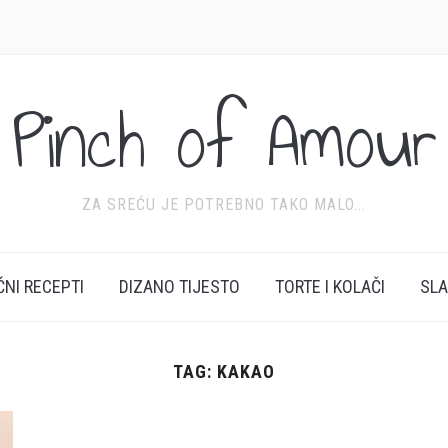
Pinch of Amour
ZA SREĆU JE POTREBNO TAKO MALO...
ĆNI RECEPTI
DIZANO TIJESTO
TORTE I KOLAČI
SL
TAG:
KAKAO