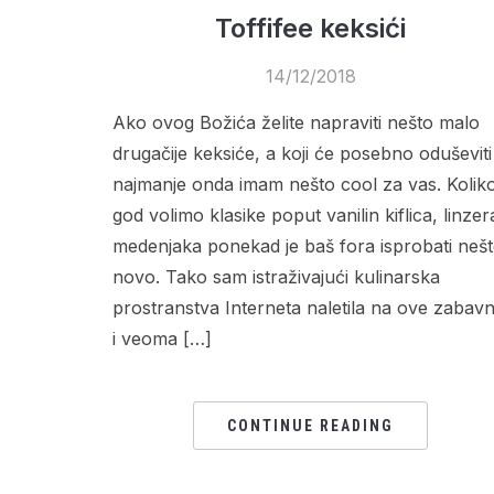
Toffifee keksići
14/12/2018
Ako ovog Božića želite napraviti nešto malo
drugačije keksiće, a koji će posebno oduševiti
najmanje onda imam nešto cool za vas. Kolik
god volimo klasike poput vanilin kiflica, linzera
medenjaka ponekad je baš fora isprobati neš
novo. Tako sam istraživajući kulinarska
prostranstva Interneta naletila na ove zabav
i veoma […]
CONTINUE READING