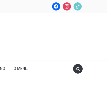
facebook
instagram
tiktok
ANO
O MENI…