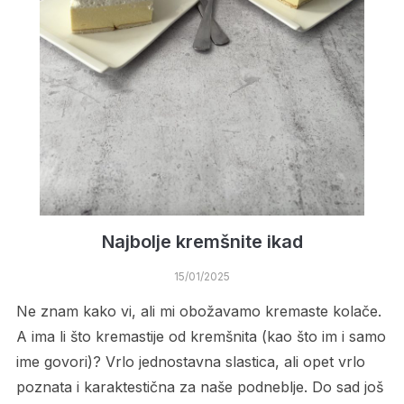
Najbolje kremšnite ikad
15/01/2025
Ne znam kako vi, ali mi obožavamo kremaste kolače.
A ima li što kremastije od kremšnita (kao što im i samo
ime govori)? Vrlo jednostavna slastica, ali opet vrlo
poznata i karaktestična za naše podneblje. Do sad još