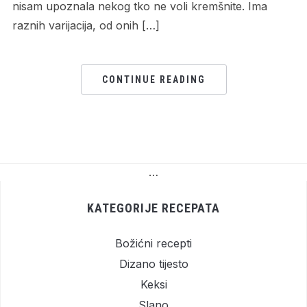
nisam upoznala nekog tko ne voli kremšnite. Ima
raznih varijacija, od onih […]
CONTINUE READING
…
KATEGORIJE RECEPATA
Božićni recepti
Dizano tijesto
Keksi
Slano