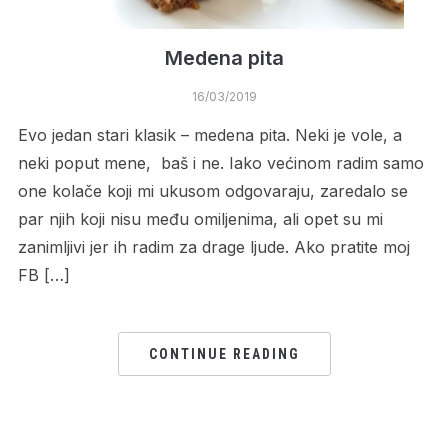
Medena pita
16/03/2019
Evo jedan stari klasik – medena pita. Neki je vole, a
neki poput mene, baš i ne. Iako većinom radim samo
one kolače koji mi ukusom odgovaraju, zaredalo se
par njih koji nisu među omiljenima, ali opet su mi
zanimljivi jer ih radim za drage ljude. Ako pratite moj
FB […]
CONTINUE READING