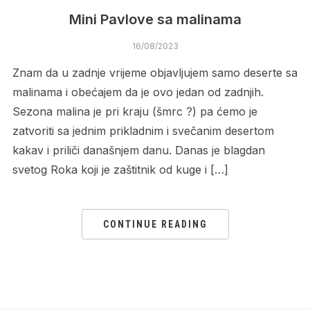
Mini Pavlove sa malinama
16/08/2023
Znam da u zadnje vrijeme objavljujem samo deserte sa
malinama i obećajem da je ovo jedan od zadnjih.
Sezona malina je pri kraju (šmrc ?) pa ćemo je
zatvoriti sa jednim prikladnim i svečanim desertom
kakav i priliči današnjem danu. Danas je blagdan
svetog Roka koji je zaštitnik od kuge i […]
CONTINUE READING