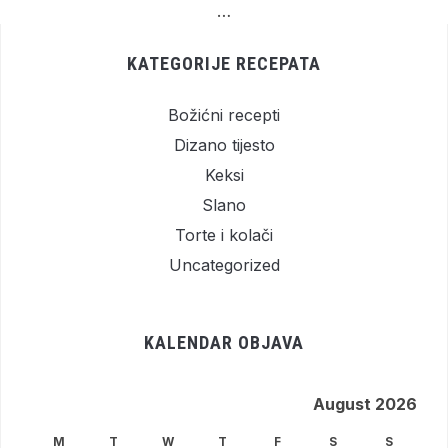
…
KATEGORIJE RECEPATA
Božićni recepti
Dizano tijesto
Keksi
Slano
Torte i kolači
Uncategorized
KALENDAR OBJAVA
August 2026
M
T
W
T
F
S
S