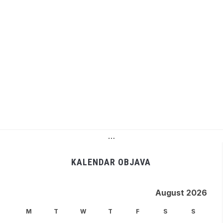
…
KALENDAR OBJAVA
August 2026
M
T
W
T
F
S
S