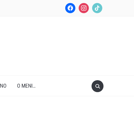
facebook
instagram
tiktok
ANO
O MENI…