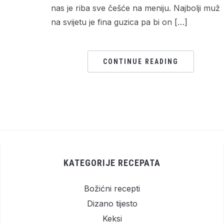
nas je riba sve češće na meniju. Najbolji muž
na svijetu je fina guzica pa bi on […]
CONTINUE READING
KATEGORIJE RECEPATA
Božićni recepti
Dizano tijesto
Keksi