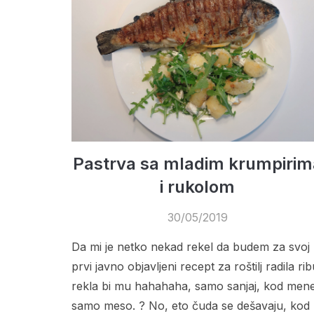
Pastrva sa mladim krumpirim
i rukolom
30/05/2019
Da mi je netko nekad rekel da budem za svoj
prvi javno objavljeni recept za roštilj radila ri
rekla bi mu hahahaha, samo sanjaj, kod men
samo meso. ? No, eto čuda se dešavaju, kod