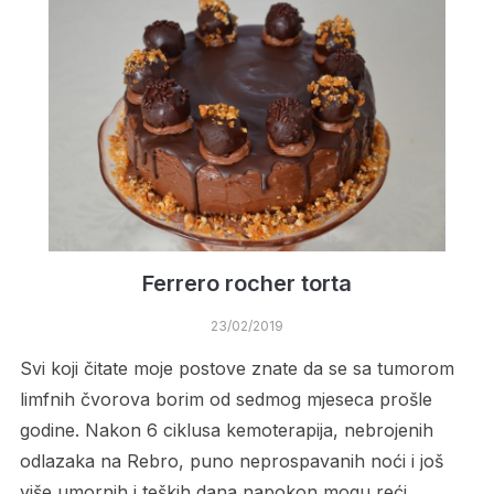
Ferrero rocher torta
23/02/2019
Svi koji čitate moje postove znate da se sa tumorom
limfnih čvorova borim od sedmog mjeseca prošle
godine. Nakon 6 ciklusa kemoterapija, nebrojenih
odlazaka na Rebro, puno neprospavanih noći i još
više umornih i teških dana napokon mogu reći