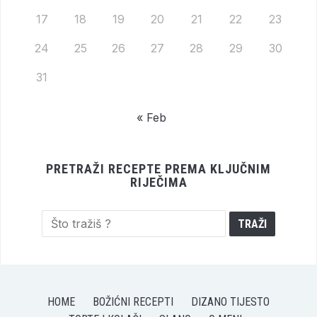
17
18
19
20
21
22
23
24
25
26
27
28
29
30
31
« Feb
PRETRAŽI RECEPTE PREMA KLJUČNIM
RIJEČIMA
HOME
BOŽIĆNI RECEPTI
DIZANO TIJESTO