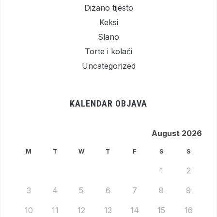
Dizano tijesto
Keksi
Slano
Torte i kolači
Uncategorized
KALENDAR OBJAVA
August 2026
M
T
W
T
F
S
S
1
2
3
4
5
6
7
8
9
10
11
12
13
14
15
16