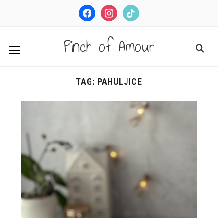
facebook
instagram
tiktok
Pinch of Amour
TAG:
PAHULJICE