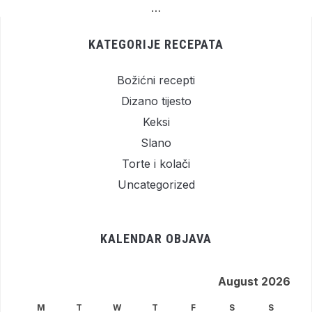
…
KATEGORIJE RECEPATA
Božićni recepti
Dizano tijesto
Keksi
Slano
Torte i kolači
Uncategorized
KALENDAR OBJAVA
August 2026
M
T
W
T
F
S
S