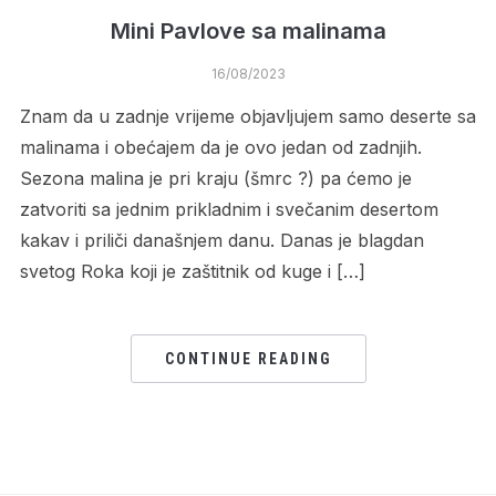
Mini Pavlove sa malinama
16/08/2023
Znam da u zadnje vrijeme objavljujem samo deserte sa
malinama i obećajem da je ovo jedan od zadnjih.
Sezona malina je pri kraju (šmrc ?) pa ćemo je
zatvoriti sa jednim prikladnim i svečanim desertom
kakav i priliči današnjem danu. Danas je blagdan
svetog Roka koji je zaštitnik od kuge i […]
CONTINUE READING