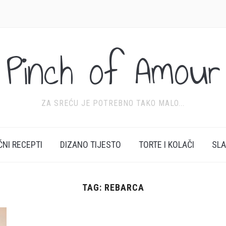
Pinch of Amour
ZA SREĆU JE POTREBNO TAKO MALO...
ĆNI RECEPTI
DIZANO TIJESTO
TORTE I KOLAČI
SL
TAG:
REBARCA