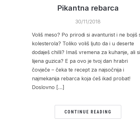
Pikantna rebarca
30/11/2018
Voliš meso? Po prirodi si avanturist i ne bojiš 
kolesterola? Toliko voliš ljuto da i u deserte
dodaješ chilli? Imaš vremena za kuhanje, ali s
lijena guzica? E pa ovo je tvoj dan hrabri
čovječe – čeka te recept za najsočnija i
najmekanija rebarca koja ćeš ikad probat!
Doslovno […]
CONTINUE READING