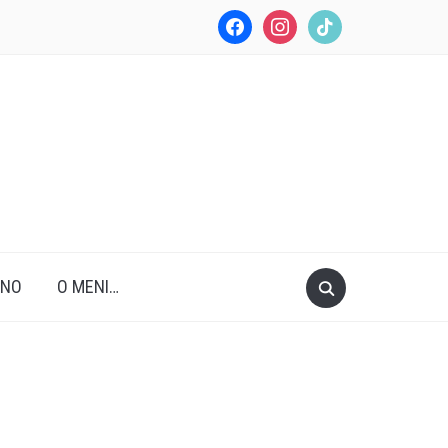
facebook
instagram
tiktok
ANO
O MENI…