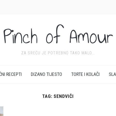
Pinch of Amour
ZA SREĆU JE POTREBNO TAKO MALO...
ĆNI RECEPTI
DIZANO TIJESTO
TORTE I KOLAČI
SL
TAG:
SENDVIČI