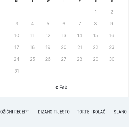
M
T
W
T
F
S
S
1
2
3
4
5
6
7
8
9
10
11
12
13
14
15
16
17
18
19
20
21
22
23
24
25
26
27
28
29
30
31
« Feb
OŽIĆNI RECEPTI
DIZANO TIJESTO
TORTE I KOLAČI
SLANO