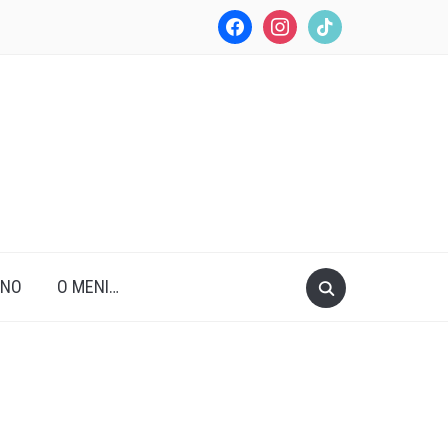
facebook
instagram
tiktok
ANO
O MENI…