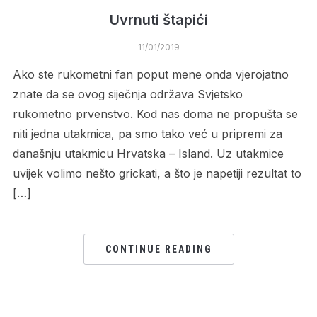
Uvrnuti štapići
11/01/2019
Ako ste rukometni fan poput mene onda vjerojatno
znate da se ovog siječnja održava Svjetsko
rukometno prvenstvo. Kod nas doma ne propušta se
niti jedna utakmica, pa smo tako već u pripremi za
današnju utakmicu Hrvatska – Island. Uz utakmice
uvijek volimo nešto grickati, a što je napetiji rezultat to
[…]
CONTINUE READING