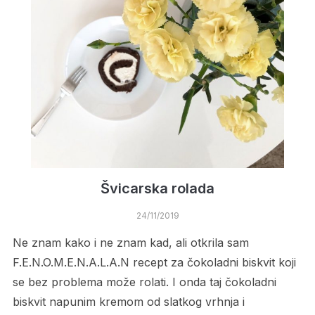
Švicarska rolada
24/11/2019
Ne znam kako i ne znam kad, ali otkrila sam
F.E.N.O.M.E.N.A.L.A.N recept za čokoladni biskvit koji
se bez problema može rolati. I onda taj čokoladni
biskvit napunim kremom od slatkog vrhnja i