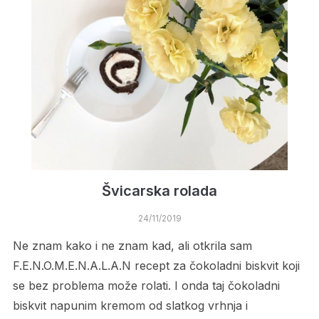
Švicarska rolada
24/11/2019
Ne znam kako i ne znam kad, ali otkrila sam
F.E.N.O.M.E.N.A.L.A.N recept za čokoladni biskvit koji
se bez problema može rolati. I onda taj čokoladni
biskvit napunim kremom od slatkog vrhnja i