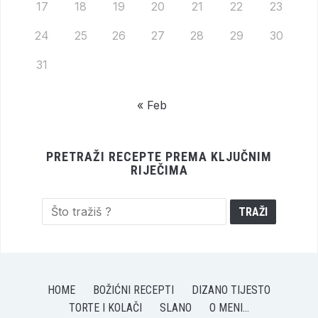
17
18
19
20
21
22
23
24
25
26
27
28
29
30
31
« Feb
PRETRAŽI RECEPTE PREMA KLJUČNIM
RIJEČIMA
HOME
BOŽIĆNI RECEPTI
DIZANO TIJESTO
TORTE I KOLAČI
SLANO
O MENI…