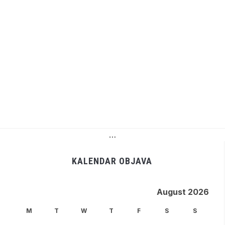
…
KALENDAR OBJAVA
August 2026
M
T
W
T
F
S
S