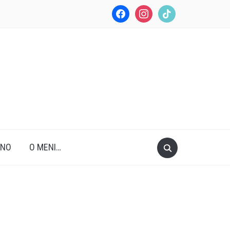
facebook
instagram
tiktok
ANO
O MENI…