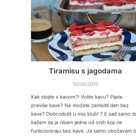
Tiramisu s jagodama
10/06/2019
Kak stojite s kavom?! Volite kavu? Pijete
previše kave? Ne možete zamisliti dan bez
kave? Dobrodošli u moj klub! ? E sad samo d
kažem da ja nisam jedna od onih koji ne
funkcioniraju bez kave. Ja samo obožavam ta