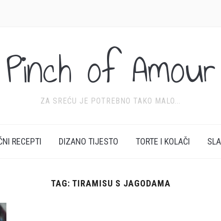
Pinch of Amour
ZA SREĆU JE POTREBNO TAKO MALO...
ĆNI RECEPTI
DIZANO TIJESTO
TORTE I KOLAČI
SL
TAG:
TIRAMISU S JAGODAMA