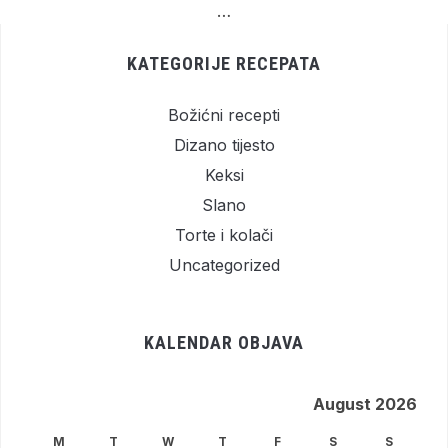
…
KATEGORIJE RECEPATA
Božićni recepti
Dizano tijesto
Keksi
Slano
Torte i kolači
Uncategorized
KALENDAR OBJAVA
August 2026
M
T
W
T
F
S
S