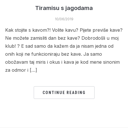
Tiramisu s jagodama
10/06/2019
Kak stojite s kavom?! Volite kavu? Pijete previše kave?
Ne možete zamisliti dan bez kave? Dobrodošli u moj
klub! ? E sad samo da kažem da ja nisam jedna od
onih koji ne funkcioniraju bez kave. Ja samo
obožavam taj miris i okus i kava je kod mene sinonim
za odmor i […]
CONTINUE READING