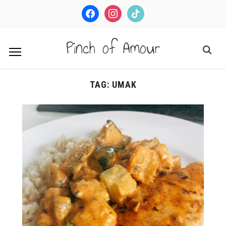
facebook
instagram
tiktok
Pinch of Amour
TAG:
UMAK