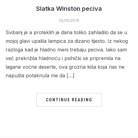
Slatka Winston peciva
05/05/2019
Svibanj je a proteklih je dana toliko zahladilo da se u
mojoj glavi upalila lampica za dizano tijesto. Iz nekog
razloga kad je hladno meni trebaju peciva. Iako sam
već prekrižila hladnoću i psihički se pripremila na
lagane voćne deserte, ova grozna kiša koja nas ne
napušta potaknula me da […]
CONTINUE READING