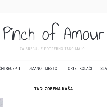
Pinch of Amour
ZA SREĆU JE POTREBNO TAKO MALO...
ĆNI RECEPTI
DIZANO TIJESTO
TORTE I KOLAČI
SL
TAG:
ZOBENA KAŠA