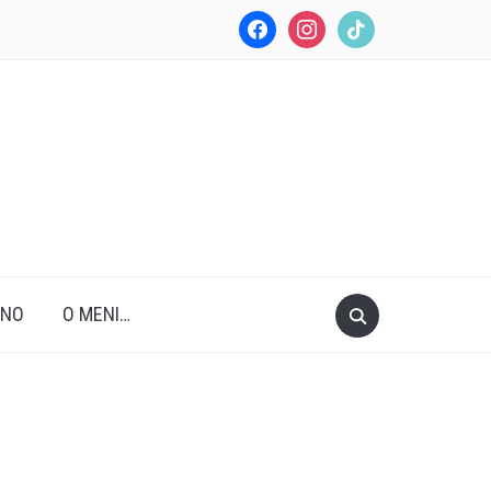
facebook
instagram
tiktok
ANO
O MENI…