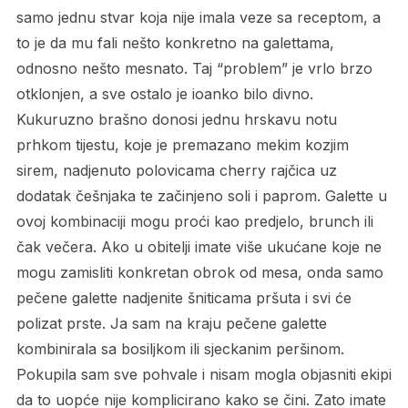
samo jednu stvar koja nije imala veze sa receptom, a
to je da mu fali nešto konkretno na galettama,
odnosno nešto mesnato. Taj “problem” je vrlo brzo
otklonjen, a sve ostalo je ioanko bilo divno.
Kukuruzno brašno donosi jednu hrskavu notu
prhkom tijestu, koje je premazano mekim kozjim
sirem, nadjenuto polovicama cherry rajčica uz
dodatak češnjaka te začinjeno soli i paprom. Galette u
ovoj kombinaciji mogu proći kao predjelo, brunch ili
čak večera. Ako u obitelji imate više ukućane koje ne
mogu zamisliti konkretan obrok od mesa, onda samo
pečene galette nadjenite šniticama pršuta i svi će
polizat prste. Ja sam na kraju pečene galette
kombinirala sa bosiljkom ili sjeckanim peršinom.
Pokupila sam sve pohvale i nisam mogla objasniti ekipi
da to uopće nije komplicirano kako se čini. Zato imate