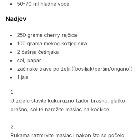
50-70 ml hladne vode
Nadjev
250 grama cherry rajčica
100 grama mekog kozjeg sıra
2 češnja češnjaka
sol, papar
začinske trave po želji ((bosiljak/peršin/origano))
1 jaje
U zdjelu stavite kukuruzno Izidor brašno, glatko
brašno, sol te narežite maslac na kockice.
Rukama razmrvite maslac i nakon što se počelo