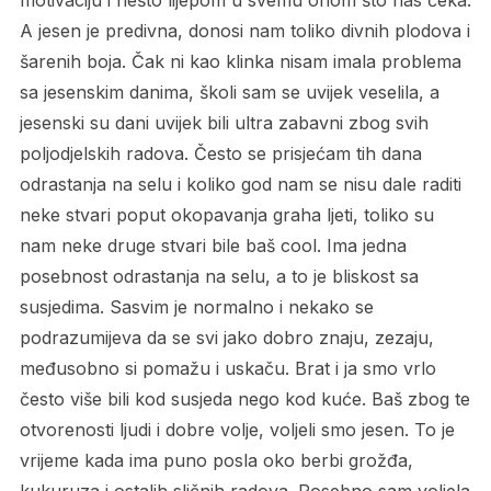
motivaciju i nešto lijepom u svemu onom što nas čeka.
A jesen je predivna, donosi nam toliko divnih plodova i
šarenih boja. Čak ni kao klinka nisam imala problema
sa jesenskim danima, školi sam se uvijek veselila, a
jesenski su dani uvijek bili ultra zabavni zbog svih
poljodjelskih radova. Često se prisjećam tih dana
odrastanja na selu i koliko god nam se nisu dale raditi
neke stvari poput okopavanja graha ljeti, toliko su
nam neke druge stvari bile baš cool. Ima jedna
posebnost odrastanja na selu, a to je bliskost sa
susjedima. Sasvim je normalno i nekako se
podrazumijeva da se svi jako dobro znaju, zezaju,
međusobno si pomažu i uskaču. Brat i ja smo vrlo
često više bili kod susjeda nego kod kuće. Baš zbog te
otvorenosti ljudi i dobre volje, voljeli smo jesen. To je
vrijeme kada ima puno posla oko berbi grožđa,