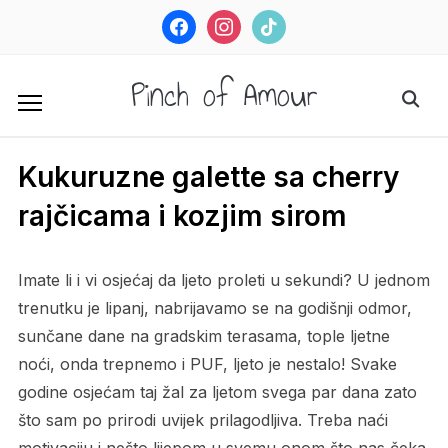
facebook
instagram
tiktok
Pinch of Amour
Kukuruzne galette sa cherry
rajčicama i kozjim sirom
Imate li i vi osjećaj da ljeto proleti u sekundi? U jednom
trenutku je lipanj, nabrijavamo se na godišnji odmor,
sunčane dane na gradskim terasama, tople ljetne
noći, onda trepnemo i PUF, ljeto je nestalo! Svake
godine osjećam taj žal za ljetom svega par dana zato
što sam po prirodi uvijek prilagodljiva. Treba naći