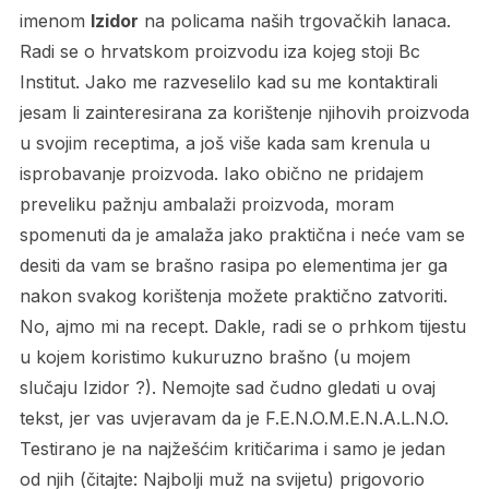
imenom
Izidor
na policama naših trgovačkih lanaca.
Radi se o hrvatskom proizvodu iza kojeg stoji Bc
Institut. Jako me razveselilo kad su me kontaktirali
jesam li zainteresirana za korištenje njihovih proizvoda
u svojim receptima, a još više kada sam krenula u
isprobavanje proizvoda. Iako obično ne pridajem
preveliku pažnju ambalaži proizvoda, moram
spomenuti da je amalaža jako praktična i neće vam se
desiti da vam se brašno rasipa po elementima jer ga
nakon svakog korištenja možete praktično zatvoriti.
No, ajmo mi na recept. Dakle, radi se o prhkom tijestu
u kojem koristimo kukuruzno brašno (u mojem
slučaju Izidor ?). Nemojte sad čudno gledati u ovaj
tekst, jer vas uvjeravam da je F.E.N.O.M.E.N.A.L.N.O.
Testirano je na najžešćim kritičarima i samo je jedan
od njih (čitajte: Najbolji muž na svijetu) prigovorio