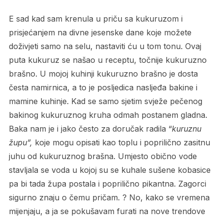
E sad kad sam krenula u priču sa kukuruzom i
prisjećanjem na divne jesenske dane koje možete
doživjeti samo na selu, nastaviti ću u tom tonu. Ovaj
puta kukuruz se našao u receptu, točnije kukuruzno
brašno. U mojoj kuhinji kukuruzno brašno je dosta
česta namirnica, a to je posljedica nasljeđa bakine i
mamine kuhinje. Kad se samo sjetim svježe pečenog
bakinog kukuruznog kruha odmah postanem gladna.
Baka nam je i jako često za doručak radila “
kuruznu
župu”,
koje mogu opisati kao toplu i poprilično zasitnu
juhu od kukuruznog brašna. Umjesto obično vode
stavljala se voda u kojoj su se kuhale sušene kobasice
pa bi tada župa postala i poprilično pikantna. Zagorci
sigurno znaju o čemu pričam. ? No, kako se vremena
mijenjaju, a ja se pokušavam furati na nove trendove