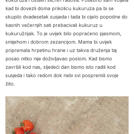
kukuruza i ostalih sličnih radova. Posebno sam voljela
kad bi dovezli doma prikolicu kukuruza pa bi se
skupilo dvadesetak susjeda i tada bi cijelo popodne do
kasnih večernjih sati prebacivali kukuruz u
kukuružnjak. To je uvijek bilo popraćeno pjesmom,
smijehom i dobrom zezancijom. Mama bi uvijek
pripremala hrpetinu hrane i uz takva druženja taj
posao nitko nije doživljavao poslom. Kad bismo
završili kod nas, sljedeći dan bismo isto radili kod
susjeda i tako redom dok nebi svi pospremili svoje
žito.