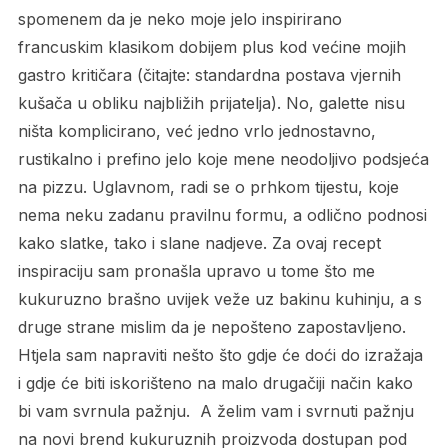
spomenem da je neko moje jelo inspirirano
francuskim klasikom dobijem plus kod većine mojih
gastro kritičara (čitajte: standardna postava vjernih
kušača u obliku najbližih prijatelja). No, galette nisu
ništa komplicirano, već jedno vrlo jednostavno,
rustikalno i prefino jelo koje mene neodoljivo podsjeća
na pizzu. Uglavnom, radi se o prhkom tijestu, koje
nema neku zadanu pravilnu formu, a odlično podnosi
kako slatke, tako i slane nadjeve. Za ovaj recept
inspiraciju sam pronašla upravo u tome što me
kukuruzno brašno uvijek veže uz bakinu kuhinju, a s
druge strane mislim da je nepošteno zapostavljeno.
Htjela sam napraviti nešto što gdje će doći do izražaja
i gdje će biti iskorišteno na malo drugačiji način kako
bi vam svrnula pažnju. A želim vam i svrnuti pažnju
na novi brend kukuruznih proizvoda dostupan pod