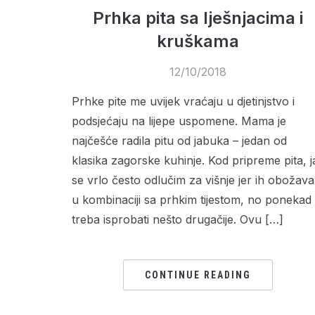
Prhka pita sa lješnjacima i
kruškama
12/10/2018
Prhke pite me uvijek vraćaju u djetinjstvo i
podsjećaju na lijepe uspomene. Mama je
najčešće radila pitu od jabuka – jedan od
klasika zagorske kuhinje. Kod pripreme pita, j
se vrlo često odlučim za višnje jer ih obožav
u kombinaciji sa prhkim tijestom, no ponekad
treba isprobati nešto drugačije. Ovu […]
CONTINUE READING