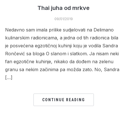
Thai juha od mrkve
09/01/2019
Nedavno sam imala prilike sudjelovati na Delimano
kulinarskim radionicama, a jedna od tih radionica bila
je posvećena egzotičnoj kuhinji koju je vodila Sandra
Rončević sa bloga O slanom i slatkom. Ja nisam neki
fan egzotične kuhinje, nikako da dođem na zelenu
granu sa nekim začinima pa možda zato. No, Sandra
[…]
CONTINUE READING