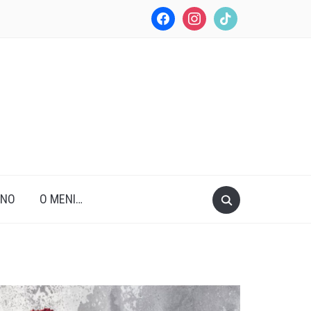
facebook
instagram
tiktok
ANO
O MENI…