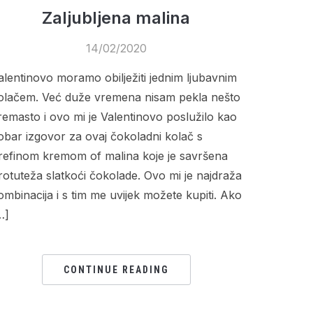
Zaljubljena malina
14/02/2020
alentinovo moramo obilježiti jednim ljubavnim
olačem. Već duže vremena nisam pekla nešto
remasto i ovo mi je Valentinovo poslužilo kao
obar izgovor za ovaj čokoladni kolač s
refinom kremom of malina koje je savršena
rotuteža slatkoći čokolade. Ovo mi je najdraža
ombinacija i s tim me uvijek možete kupiti. Ako
…]
CONTINUE READING