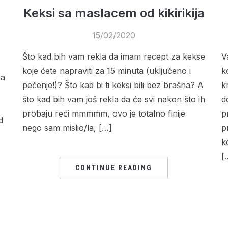
Keksi sa maslacem od kikirikija
15/02/2020
Što kad bih vam rekla da imam recept za kekse
V
koje ćete napraviti za 15 minuta (uključeno i
k
sa
pečenje!)? Što kad bi ti keksi bili bez brašna? A
k
što kad bih vam još rekla da će svi nakon što ih
d
probaju reći mmmmm, ovo je totalno finije
p
d
nego sam mislio/la, […]
p
k
[
CONTINUE READING