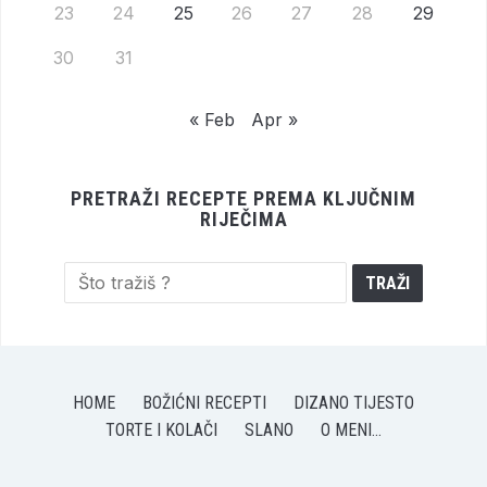
23
24
25
26
27
28
29
30
31
« Feb
Apr »
PRETRAŽI RECEPTE PREMA KLJUČNIM
RIJEČIMA
HOME
BOŽIĆNI RECEPTI
DIZANO TIJESTO
TORTE I KOLAČI
SLANO
O MENI…