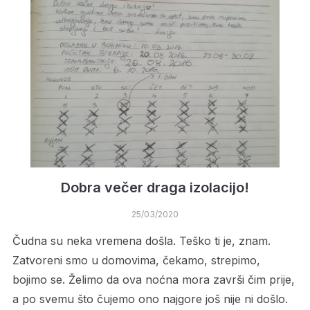
Dobra večer draga izolacijo!
25/03/2020
Čudna su neka vremena došla. Teško ti je, znam.
Zatvoreni smo u domovima, čekamo, strepimo,
bojimo se. Želimo da ova noćna mora završi čim prije,
a po svemu što čujemo ono najgore još nije ni došlo.