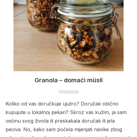
Granola – domaći müsli
17/03/2020
Koliko od vas doručkuje ujutro? Doručak obično
kupujute u lokalnoj pekari? Skroz vas kužim, ja sam
većinu svog života ili preskakala doručak ili jela
peciva. No, kako sam počela mijenjati navike zbog