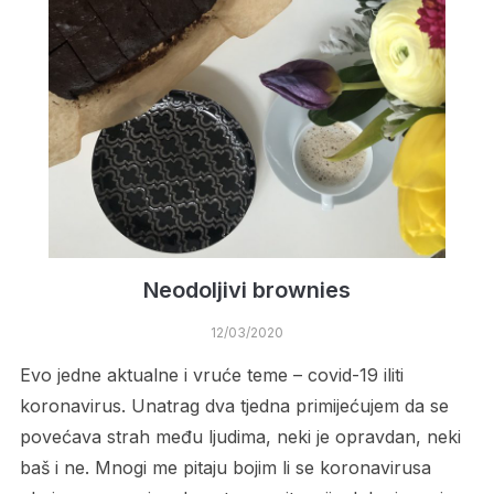
Neodoljivi brownies
12/03/2020
Evo jedne aktualne i vruće teme – covid-19 iliti
koronavirus. Unatrag dva tjedna primijećujem da se
povećava strah među ljudima, neki je opravdan, neki
baš i ne. Mnogi me pitaju bojim li se koronavirusa