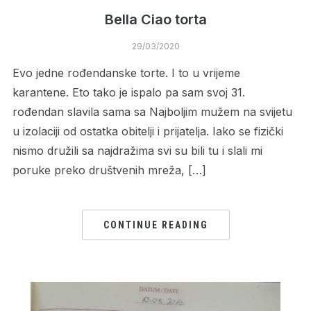
Bella Ciao torta
29/03/2020
Evo jedne rođendanske torte. I to u vrijeme
karantene. Eto tako je ispalo pa sam svoj 31.
rođendan slavila sama sa Najboljim mužem na svijetu
u izolaciji od ostatka obitelji i prijatelja. Iako se fizički
nismo družili sa najdražima svi su bili tu i slali mi
poruke preko društvenih mreža, […]
CONTINUE READING