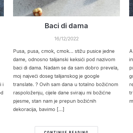
Baci di dama
16/12/2022
Pusa, pusa, cmok, cmok… stižu pusice jedne
A
dame, odnosno talijanski keksići pod nazivom
i
baci di dama. Nadam se da sam dobro prevela,
p
moj najveći doseg talijanskog je google
g
 i
translate. ? Ovih sam dana u totalno božićnom
r
od
raspoloženju, cijele dane sviraju mi božićne
t
pjesme, stan nam je prepun božićnih
m
dekoracija, bavimo […]
CONTINUE READING