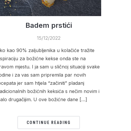
Badem prstići
15/12/2022
ko kao 90% zaljubljenika u kolačiće tražite
nspiraciju za božićne kekse onda ste na
ravom mjestu. I ja sam u sličnoj situaciji svake
odine i za vas sam pripremila par novih
ecepata jer sam htjela “začiniti” pladanj
radicionalnih božićnih keksića s nečim novim i
alo drugačijim. U ove božićne dane […]
CONTINUE READING