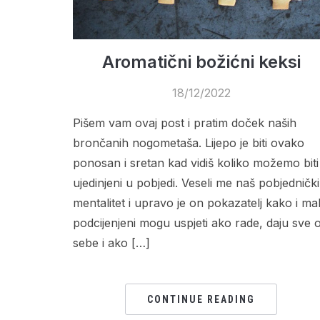
Aromatični božićni keksi
18/12/2022
Pišem vam ovaj post i pratim doček naših
brončanih nogometaša. Lijepo je biti ovako
ponosan i sretan kad vidiš koliko možemo biti
ujedinjeni u pobjedi. Veseli me naš pobjednički
mentalitet i upravo je on pokazatelj kako i mali
podcijenjeni mogu uspjeti ako rade, daju sve 
sebe i ako […]
CONTINUE READING