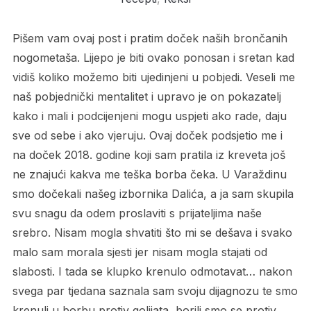
Pišem vam ovaj post i pratim doček naših brončanih
nogometaša. Lijepo je biti ovako ponosan i sretan kad
vidiš koliko možemo biti ujedinjeni u pobjedi. Veseli me
naš pobjednički mentalitet i upravo je on pokazatelj
kako i mali i podcijenjeni mogu uspjeti ako rade, daju
sve od sebe i ako vjeruju. Ovaj doček podsjetio me i
na doček 2018. godine koji sam pratila iz kreveta još
ne znajući kakva me teška borba čeka. U Varaždinu
smo dočekali našeg izbornika Dalića, a ja sam skupila
svu snagu da odem proslaviti s prijateljima naše
srebro. Nisam mogla shvatiti što mi se dešava i svako
malo sam morala sjesti jer nisam mogla stajati od
slabosti. I tada se klupko krenulo odmotavat… nakon
svega par tjedana saznala sam svoju dijagnozu te smo
krenuli u borbu protiv golijata, borili smo se protiv