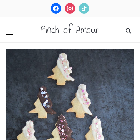
facebook
instagram
tiktok
Pinch of Amour