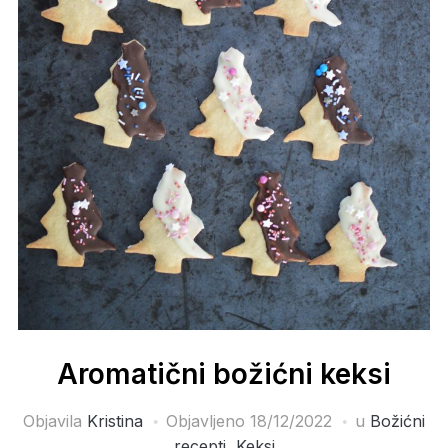
Aromatični božićni keksi
Objavila
Kristina
Objavljeno
18/12/2022
u
Božićni
recepti
,
Keksi