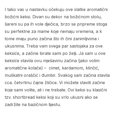
I tako vas u nastavku očekuju ove slatke aromatični
božićni keksi. Divan su dekor na božićnom stolu,
šareni su pa ih vole dječica, brzo se pripreme stoga
su perfektne za mame koje nemaju vremena, a k
tome imaju puno začina što ih čini zanimljivima i
ukusnima. Treba vam svega par sastojaka za ove
keksiće, a začine birate sami po želji. Ja sam u ove
keksiće stavila ovu mješavinu začina (jako volim
aromatične kolače) – cimet, kardamom, klinčić,
muškatni oraščić i đumbir. Svakog sam začina stavila
cca. četvrtinu čajne žličice. Vi možete staviti začine
koje sami volite, ali i ne trebate. Ovi keksi su klasični
tzv. shortbread keksi koji su vrlo ukusni ako se
zadržite na bazičnom tijestu.