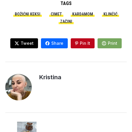
TAGS
BOŽIĆNI KEKSI
CIMET
KARDAMOM
KLINČIĆ
ZAČINI
Tweet
Share
Pin It
Print
Kristina