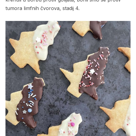
tumora limfnih čvorova, stadij 4.