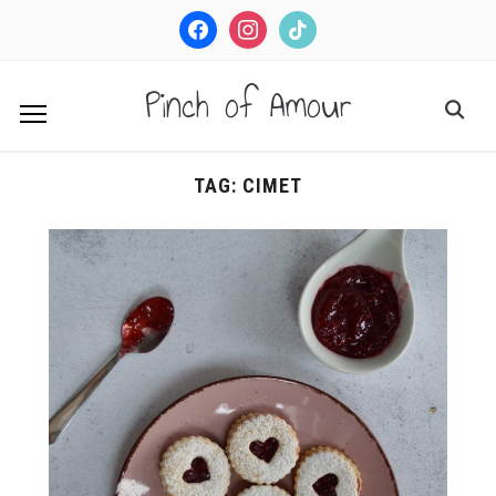
facebook
instagram
tiktok
Pinch of Amour
TAG:
CIMET