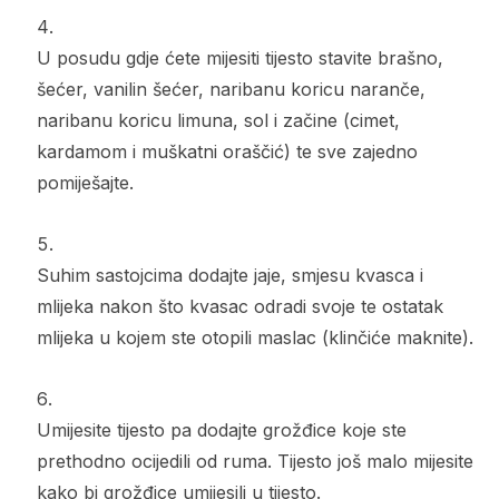
U posudu gdje ćete mijesiti tijesto stavite brašno,
šećer, vanilin šećer, naribanu koricu naranče,
naribanu koricu limuna, sol i začine (cimet,
kardamom i muškatni oraščić) te sve zajedno
pomiješajte.
Suhim sastojcima dodajte jaje, smjesu kvasca i
mlijeka nakon što kvasac odradi svoje te ostatak
mlijeka u kojem ste otopili maslac (klinčiće maknite).
Umijesite tijesto pa dodajte grožđice koje ste
prethodno ocijedili od ruma. Tijesto još malo mijesite
kako bi grožđice umijesili u tijesto.