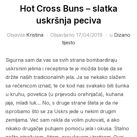
Hot Cross Buns – slatka
uskršnja peciva
Objavila
Kristina
Objavljeno
17/04/2019
u
Dizano
tijesto
Sigurna sam da vas sa svih strana bombardiraju
uskrsnim jelima i receptima te je možda bolje da se
držite naših tradicionalnih jela. Ja se nekako slažem
sa rečenicom iznad, te će kod nas svakako biti šunka
u kruhu, povetica (u prijevodu orehnjača), kuhana
jaja, mladi luk… No, s druge strane šteta je da ne
isprobamo što se za Uskrs jede u nekim drugim
zemljama. Već sam rekla da volim putovati, a ako
nikako drugačije putujem pomoću jela i okusa. Stalno