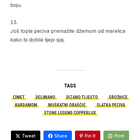
boju.
Još topla peciva premažite džemom od marelica
kako bi dobila lijepi sjaj.
TAGS
CIMET
DELIMANO
DIZANO TIJESTO
GROŽĐICE
KARDAMOM
MUŠKATNI ORAŠČIĆ
SLATKA PECIVA
STONE LEGEND COPPERLUX
Tweet
Share
Pin It
Print