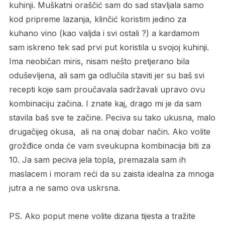
kuhinji. Muškatni oraščić sam do sad stavljala samo
kod pripreme lazanja, klinčić koristim jedino za
kuhano vino (kao valjda i svi ostali ?) a kardamom
sam iskreno tek sad prvi put koristila u svojoj kuhinji.
Ima neobičan miris, nisam nešto pretjerano bila
oduševljena, ali sam ga odlučila staviti jer su baš svi
recepti koje sam proučavala sadržavali upravo ovu
kombinaciju začina. I znate kaj, drago mi je da sam
stavila baš sve te začine. Peciva su tako ukusna, malo
drugačijeg okusa, ali na onaj dobar način. Ako volite
grožđice onda će vam sveukupna kombinacija biti za
10. Ja sam peciva jela topla, premazala sam ih
maslacem i moram reći da su zaista idealna za mnoga
jutra a ne samo ova uskrsna.
PS. Ako poput mene volite dizana tijesta a tražite