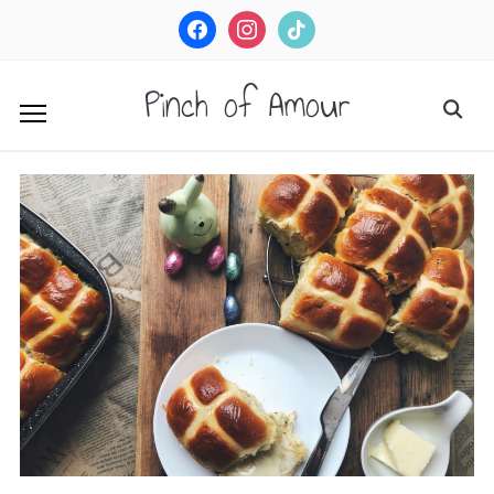
facebook
instagram
tiktok
Pinch of Amour