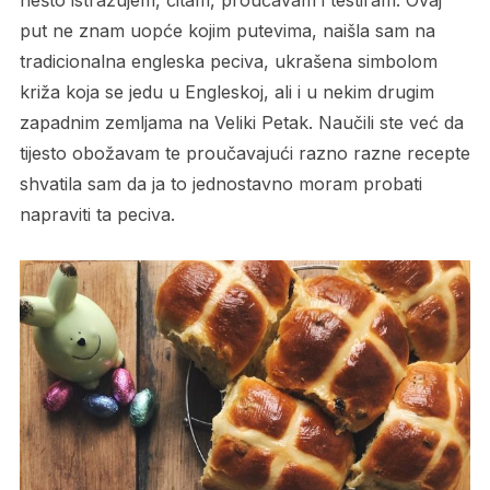
nešto istražujem, čitam, proučavam i testiram. Ovaj
put ne znam uopće kojim putevima, naišla sam na
tradicionalna engleska peciva, ukrašena simbolom
križa koja se jedu u Engleskoj, ali i u nekim drugim
zapadnim zemljama na Veliki Petak. Naučili ste već da
tijesto obožavam te proučavajući razno razne recepte
shvatila sam da ja to jednostavno moram probati
napraviti ta peciva.