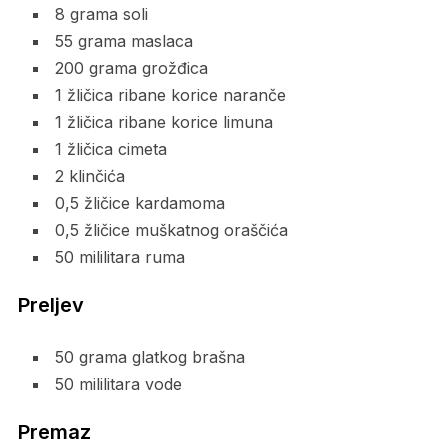
8 grama soli
55 grama maslaca
200 grama grožđica
1 žličica ribane korice naranče
1 žličica ribane korice limuna
1 žličica cimeta
2 klinčića
0,5 žličice kardamoma
0,5 žličice muškatnog oraščića
50 mililitara ruma
Preljev
50 grama glatkog brašna
50 mililitara vode
Premaz