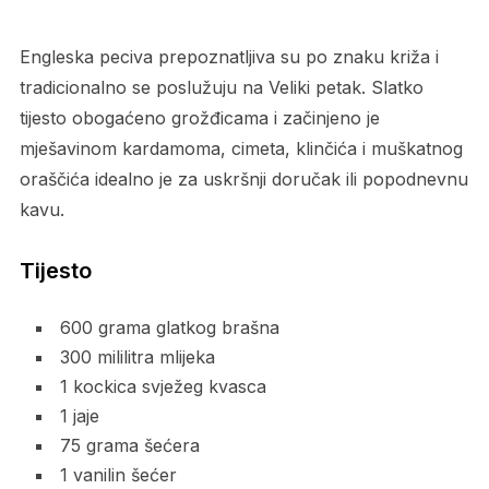
Engleska peciva prepoznatljiva su po znaku križa i
tradicionalno se poslužuju na Veliki petak. Slatko
tijesto obogaćeno grožđicama i začinjeno je
mješavinom kardamoma, cimeta, klinčića i muškatnog
oraščića idealno je za uskršnji doručak ili popodnevnu
kavu.
Tijesto
600 grama glatkog brašna
300 mililitra mlijeka
1 kockica svježeg kvasca
1 jaje
75 grama šećera
1 vanilin šećer