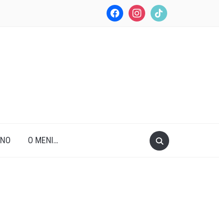
facebook
instagram
tiktok
ANO
O MENI…