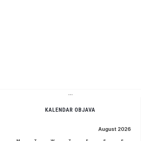
…
KALENDAR OBJAVA
August 2026
M
T
W
T
F
S
S