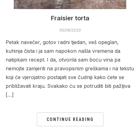
Fraisier torta
05/06/2020
Petak navečer, gotov radni tjedan, veš opeglan,
kuhinja čista i ja sam napokon našla vremena da
natipkam recept. I da, otvorila sam bocu vina pa
nemojte zamjeriti na pravopisnim greškama i na tekstu
koji će vjerojatno postajati sve čudniji kako ćete se
približavati kraju. Svakako ću se potruditi biti pažljiva
[…]
CONTINUE READING