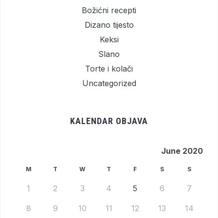
Božićni recepti
Dizano tijesto
Keksi
Slano
Torte i kolači
Uncategorized
KALENDAR OBJAVA
June 2020
M
T
W
T
F
S
S
1
2
3
4
5
6
7
8
9
10
11
12
13
14