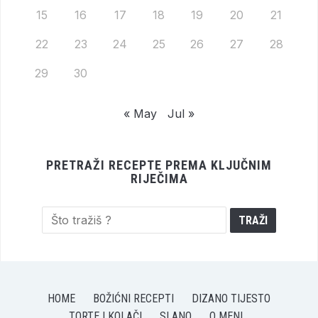
15
16
17
18
19
20
21
22
23
24
25
26
27
28
29
30
« May
Jul »
PRETRAŽI RECEPTE PREMA KLJUČNIM
RIJEČIMA
HOME
BOŽIĆNI RECEPTI
DIZANO TIJESTO
TORTE I KOLAČI
SLANO
O MENI…