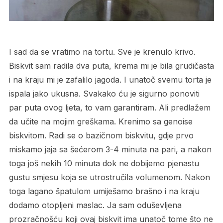
I sad da se vratimo na tortu. Sve je krenulo krivo.
Biskvit sam radila dva puta, krema mi je bila grudičasta
i na kraju mi je zafalilo jagoda. I unatoč svemu torta je
ispala jako ukusna. Svakako ću je sigurno ponoviti
par puta ovog ljeta, to vam garantiram. Ali predlažem
da učite na mojim greškama. Krenimo sa genoise
biskvitom. Radi se o bazičnom biskvitu, gdje prvo
miskamo jaja sa šećerom 3-4 minuta na pari, a nakon
toga još nekih 10 minuta dok ne dobijemo pjenastu
gustu smjesu koja se utrostručila volumenom. Nakon
toga lagano špatulom umiješamo brašno i na kraju
dodamo otopljeni maslac. Ja sam oduševljena
prozračnošću koji ovaj biskvit ima unatoč tome što ne