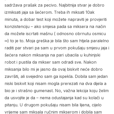
sadržava prašak za pecivo. Najbitnija stvar je dobro
izmiksati jaja sa šećerom. Treba ih miksati 10ak
minuta, a dobar test koji možete napraviti je provjeriti
konzistenciju – ako smjesa pada sa miksera na način
da možete iscrtati mašnu ( odnosno obrnutu osmicu
∞) to je to. Moja greška je bila što sam htjela paralelno
raditi par stvari pa sam u prvom pokušaju smjesu jaja i
šećera nakon miksanja na pari ubacila u kuhinjski
robot i pustila da mikser sam odradi sve. Nakon
miksanja bilo mi je jasno da ovaj biskvit neće dobro
završiti, ali svejedno sam ga ispekla. Dobila sam jedan
niski biskvit koji nisam mogla prerezati na dva dijela a
bio je i strašno gumenast. No, važna lekcija koju želim
da usvojite je da – nema odustajanja kad su kolači u
pitanju. U drugom pokušaju nisam bila lijena, cijelo
vrijeme sam miksala ručnim mikserom i dobila sam