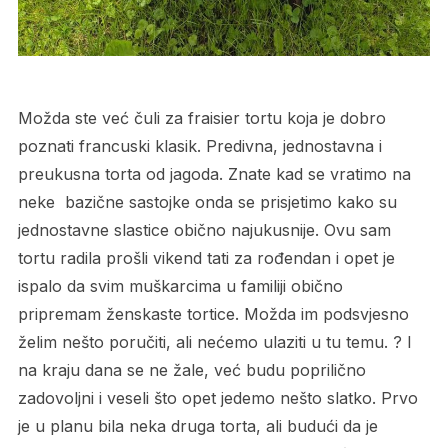
Možda ste već čuli za fraisier tortu koja je dobro
poznati francuski klasik. Predivna, jednostavna i
preukusna torta od jagoda. Znate kad se vratimo na
neke bazične sastojke onda se prisjetimo kako su
jednostavne slastice obično najukusnije. Ovu sam
tortu radila prošli vikend tati za rođendan i opet je
ispalo da svim muškarcima u familiji obično
pripremam ženskaste tortice. Možda im podsvjesno
želim nešto poručiti, ali nećemo ulaziti u tu temu. ? I
na kraju dana se ne žale, već budu poprilično
zadovoljni i veseli što opet jedemo nešto slatko. Prvo
je u planu bila neka druga torta, ali budući da je