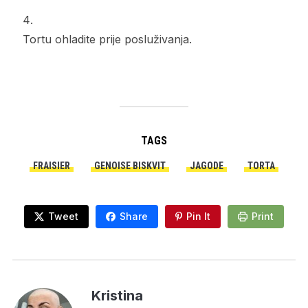
Tortu ohladite prije posluživanja.
TAGS
FRAISIER
GENOISE BISKVIT
JAGODE
TORTA
Tweet
Share
Pin It
Print
Kristina