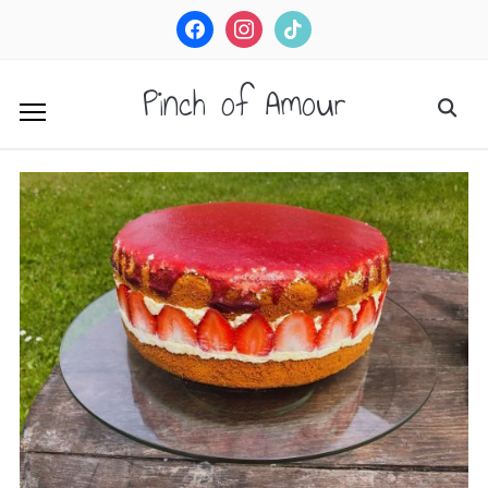
facebook
instagram
tiktok
Pinch of Amour