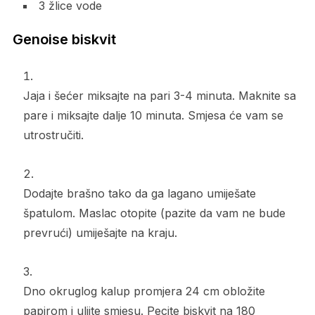
3 žlice vode
Genoise biskvit
Jaja i šećer miksajte na pari 3-4 minuta. Maknite sa
pare i miksajte dalje 10 minuta. Smjesa će vam se
utrostručiti.
Dodajte brašno tako da ga lagano umiješate
špatulom. Maslac otopite (pazite da vam ne bude
prevrući) umiješajte na kraju.
Dno okruglog kalup promjera 24 cm obložite
papirom i ulijte smjesu. Pecite biskvit na 180