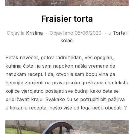
Fraisier torta
Objavila
Kristina
Objavljeno
05/06/2020
u
Torte i
kolači
Petak navečer, gotov radni tjedan, veš opeglan,
kuhinja čista i ja sam napokon našla vremena da
natipkam recept. I da, otvorila sam bocu vina pa
nemojte zamjeriti na pravopisnim greškama i na tekstu
koji će vjerojatno postajati sve čudniji kako ćete se
približavati kraju. Svakako ću se potruditi biti pažljiva
u tipkanju recepta, nešto više od toga neću obećati. ?