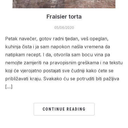
Fraisier torta
05/06/2020
Petak navečer, gotov radni tjedan, veš opeglan,
kuhinja čista i ja sam napokon našla vremena da
natipkam recept. I da, otvorila sam bocu vina pa
nemojte zamjeriti na pravopisnim greškama i na tekstu
koji će vjerojatno postajati sve čudniji kako ćete se
približavati kraju. Svakako ću se potruditi biti pažljiva
[…]
CONTINUE READING