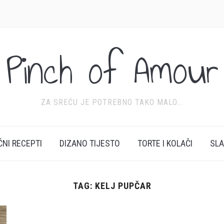
Pinch of Amour
ZA SREĆU JE POTREBNO TAKO MALO...
ĆNI RECEPTI
DIZANO TIJESTO
TORTE I KOLAČI
SL
TAG:
KELJ PUPČAR