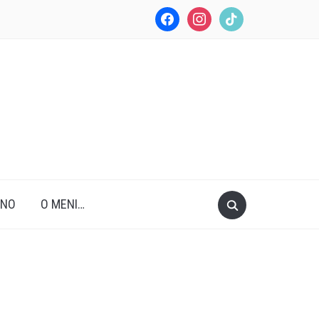
facebook
instagram
tiktok
ANO
O MENI…