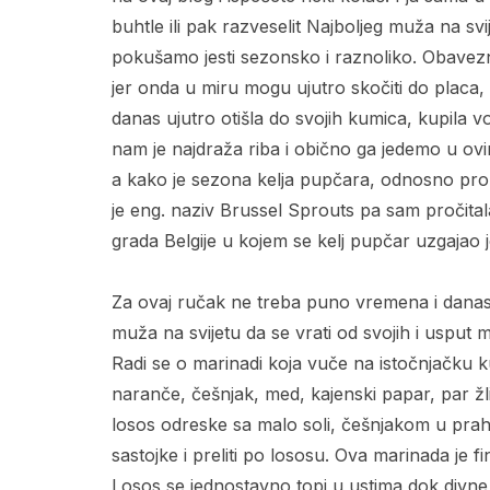
buhtle ili pak razveselit Najboljeg muža na sv
pokušamo jesti sezonsko i raznoliko. Obavez
jer onda u miru mogu ujutro skočiti do placa, 
danas ujutro otišla do svojih kumica, kupila vo
nam je najdraža riba i obično ga jedemo u ov
a kako je sezona kelja pupčara, odnosno prok
je eng. naziv Brussel Sprouts pa sam pročitala
grada Belgije u kojem se kelj pupčar uzgajao jo
Za ovaj ručak ne treba puno vremena i danas 
muža na svijetu da se vrati od svojih i usput 
Radi se o marinadi koja vuče na istočnjačku k
naranče, češnjak, med, kajenski papar, par žli
losos odreske sa malo soli, češnjakom u prah
sastojke i preliti po lososu. Ova marinada je f
Losos se jednostavno topi u ustima dok divne