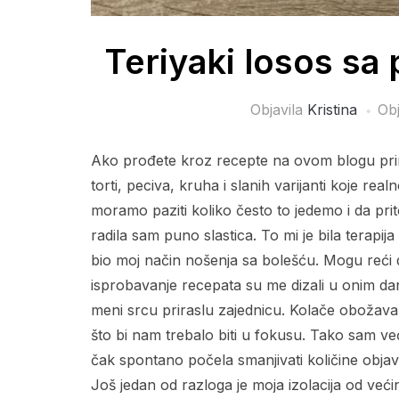
Teriyaki losos sa
Objavila
Kristina
Ob
Ako prođete kroz recepte na ovom blogu primi
torti, peciva, kruha i slanih varijanti koje re
moramo paziti koliko često to jedemo i da pr
radila sam puno slastica. To mi je bila terapi
bio moj način nošenja sa bolešću. Mogu reći d
isprobavanje recepata su me dizali u onim dani
meni srcu priraslu zajednicu. Kolače obožavam,
što bi nam trebalo biti u fokusu. Tako sam ve
čak spontano počela smanjivati količine objava
Još jedan od razloga je moja izolacija od većine