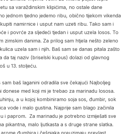
ijetu sa varaždinskim klipićima, no ostale dane
no jednom tjedno jedemo ribu, obično tijekom vikenda
kupiti namirnice i usput nam uzeti ribu. Tako sam i
će i povrće za sljedeći tjedan i usput uzela losos. To
im zimskim danima. Za prilog sam htjela nešto zeleno
ulica uzela sam i njih. Baš sam se danas pitala zašto
 da taj naziv (briselski kupus) dolazi od glavnog
š u 13. stoljeću.
sam baš laganini odradila sve čekajući Najboljeg
mi donese med koji mi je trebao za marinadu lososa.
uhinju, a u kojoj kombiniramo soja sos, đumbir, sok
ca vode i malo gustina. Najprije sam blago začinila
u i paprom. Za marinadu je potrebno izmiješati sve
ina pikantna, malo ljutkasta a s druge strane slatka.
 arome đumbira i češnjaka preuzimaju prevlast.