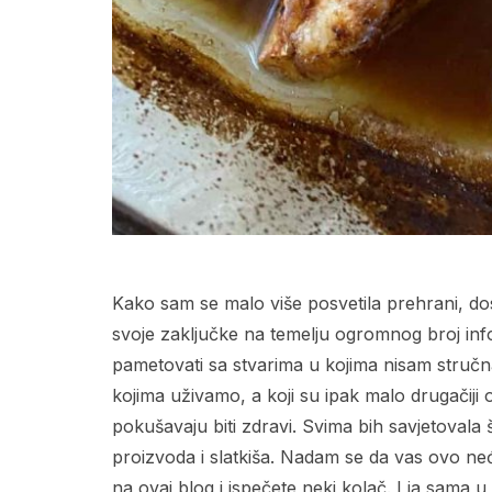
Kako sam se malo više posvetila prehrani, do
svoje zaključke na temelju ogromnog broj info
pametovati sa stvarima u kojima nisam stručna
kojima uživamo, a koji su ipak malo drugačiji 
pokušavaju biti zdravi. Svima bih savjetovala 
proizvoda i slatkiša. Nadam se da vas ovo neć
na ovaj blog i ispečete neki kolač. I ja sama 