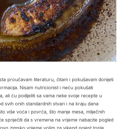
sta proučavam literaturu, čitam i pokušavam donijeti
rmacija. Nisam nutricionist i neću pokušati
, ali ću podijeliti sa vama neke svoje recepte u
od svih onih standardnih stvari i na kraju dana
što više voća i povrća, što manje mesa, mliječnih
e spriječiti da s vremena na vrijeme nabacite pogled
u ovo zimsko vrijeme volim za vikend pojest tople