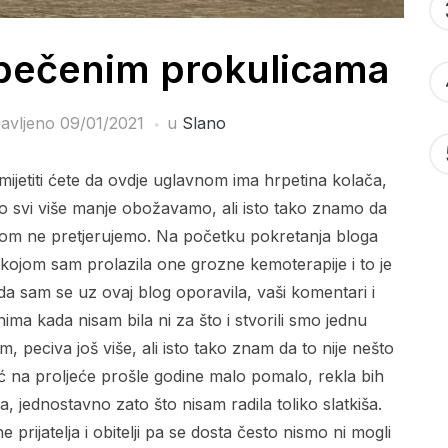
 pečenim prokulicama
javljeno
09/01/2021
u
Slano
jetiti ćete da ovdje uglavnom ima hrpetina kolača,
alno svi više manje obožavamo, ali isto tako znamo da
itom ne pretjerujemo. Na početku pokretanja bloga
ja kojom sam prolazila one grozne kemoterapije i to je
a sam se uz ovaj blog oporavila, vaši komentari i
ma kada nisam bila ni za što i stvorili smo jednu
 peciva još više, ali isto tako znam da to nije nešto
ć na proljeće prošle godine malo pomalo, rekla bih
, jednostavno zato što nisam radila toliko slatkiša.
 prijatelja i obitelji pa se dosta često nismo ni mogli