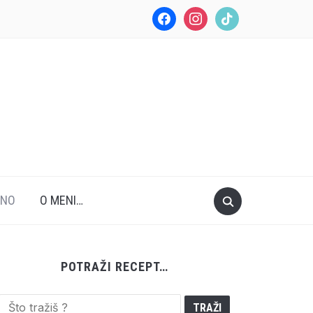
facebook
instagram
tiktok
ANO
O MENI…
POTRAŽI RECEPT…