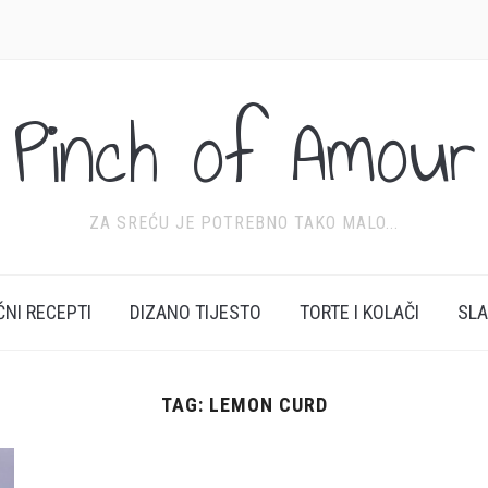
Pinch of Amour
ZA SREĆU JE POTREBNO TAKO MALO...
ĆNI RECEPTI
DIZANO TIJESTO
TORTE I KOLAČI
SL
TAG:
LEMON CURD