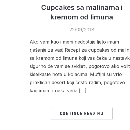
Cupcakes sa malinama i
kremom od limuna
22/09/2018
Ako vam kao i meni nedostaje ljeto imam
rješenje za vas! Recept za cupcakes od malin
sa kremom od limuna koji vas čeka u nastav
sigurno će vam se svidjeti, pogotovo ako voli
kiselkaste note u kolačima. Muffini su vrlo
praktičan desert koji često radim, pogotovo
kad imamo neka veća […]
CONTINUE READING