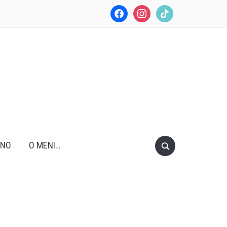
facebook
instagram
tiktok
ANO
O MENI…